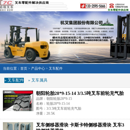
当前位置：
首页
>
产品中心
>
叉车配件
» 叉车配件
» 叉车属具
朝阳轮胎28*9-15-14 3/3.5吨叉车前轮充气胎
品牌：朝阳轮胎28*9-15
名称：轮胎28*9-15-14
图号：3/3.5吨叉车前轮充气胎
净重：20.5K
叉车侧移器滑块 卡斯卡特侧移器滑块 叉车3