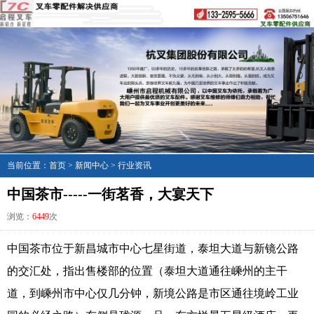
当前位置：
首页
>
新闻中心
>
行业资讯
中国茶市-----一街茗香，大宴天下
浏览：
6449
次
中国茶市位于新昌城市中心七星街道，泰坦大道与新镜公路
的交汇处，指出售楼部的位置（泰坦大道通往嵊州的主干
道，到嵊州市中心仅几分钟，新境公路是市区通往境岭工业