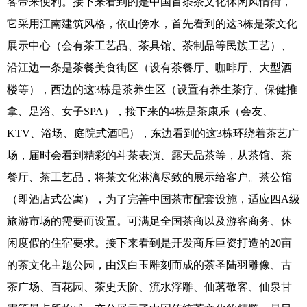
客带来便利。接下来看到的是中国首条茶文化休闲风情街，
它采用江南建筑风格，依山傍水，首先看到的这3栋是茶文化
展示中心（会有茶工艺品、茶具馆、茶制品等民族工艺）、
沿江边一条是茶餐美食街区（设有茶餐厅、咖啡厅、大型酒
楼等），西边的这3栋是茶养生区（设置有养生茶疗、保健推
拿、足浴、女子SPA），接下来的4栋是茶康乐（会友、
KTV、浴场、庭院式酒吧），东边看到的这3栋环绕着茶艺广
场，届时会看到精彩的斗茶表演、露天品茶等，从茶馆、茶
餐厅、茶工艺品，将茶文化淋漓尽致的展示给客户。茶公馆
（即酒店式公寓），为了完善中国茶市配套设施，适应四A级
旅游市场的需要而设置。可满足全国茶商以及游客商务、休
闲度假的住宿要求。接下来看到是开发商斥巨资打造的20亩
的茶文化主题公园，由汉白玉雕刻而成的茶圣陆羽雕像、古
茶广场、百花园、茶史天阶、流水浮雕、仙茗敬客、仙泉甘