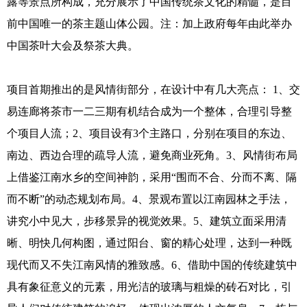
露等景点所构成，充分展示了中国传统茶文化的精髓，是目
前中国唯一的茶主题山体公园。注：加上政府每年由此举办
中国茶叶大会及祭茶大典。
项目首期推出的是风情街部分，在设计中有几大亮点： 1、交
易连廊将茶市一二三期有机结合成为一个整体，合理引导整
个项目人流；2、项目设有3个主路口，分别在项目的东边、
南边、西边合理的疏导人流，避免商业死角。3、风情街布局
上借鉴江南水乡的空间神韵，采用“围而不合、分而不离、隔
而不断”的动态规划布局。4、景观布置以江南园林之手法，
讲究小中见大，步移景异的视觉效果。5、建筑立面采用清
晰、明快几何构图，通过阳台、窗的精心处理，达到一种既
现代而又不失江南风情的雅致感。6、借助中国的传统建筑中
具有象征意义的元素，用光洁的玻璃与粗燥的砖石对比，引