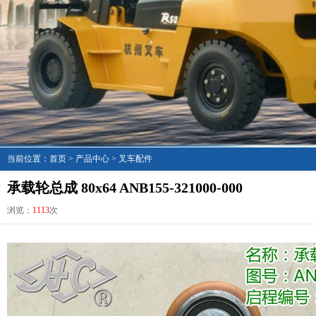
当前位置：
首页
>
产品中心
>
叉车配件
承载轮总成 80x64 ANB155-321000-000
浏览：
1113
次