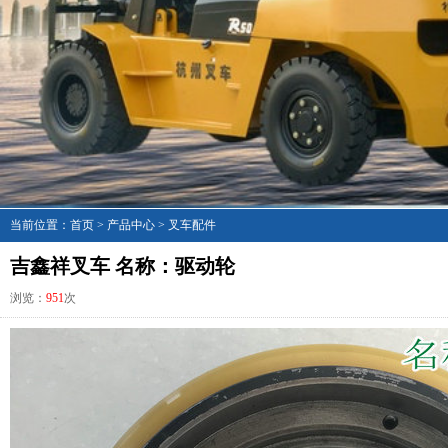
当前位置：
首页
>
产品中心
>
叉车配件
吉鑫祥叉车 名称：驱动轮
浏览：
951
次